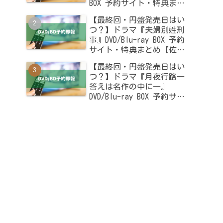
BOX 予約サイト・特典まと
め【木南晴夏・高杉真宙出
【最終回・円盤発売日はい
演】
つ？】ドラマ『夫婦別姓刑
事』DVD/Blu-ray BOX 予約
サイト・特典まとめ【佐藤
二朗・橋本愛出演】
【最終回・円盤発売日はい
つ？】ドラマ『月夜行路―
答えは名作の中に―』
DVD/Blu-ray BOX 予約サイ
ト・特典まとめ【波瑠・麻
生久美子出演】