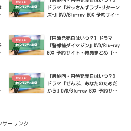
】
【最終回・円盤発売日はいつ？】
販売即報
は
ドラマ『おっさんずラブ-リターン
イ
ズ-』DVD/Blu-ray BOX 予約サイ
紗
ト・特典まとめ【田中圭・林遣都
出演】
【円盤発売日はいつ？】ドラマ
販売即報
予
『警部補ダイマジン』DVD/Blu-ray
ク
BOX 予約サイト・特典まとめ【生
田斗真・土屋太鳳出演】
】
【最終回・円盤発売日はいつ？】
販売即報
ドラマ『ぜんぶ、あなたのためだ
隆
から』DVD/Blu-ray BOX 予約サイ
】
ト・特典まとめ【藤井流星・七五
三掛龍也・井桁弘恵出演】
ンサーリンク