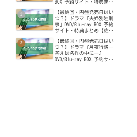
BOX 予約サイト・特典まと
め【木南晴夏・高杉真宙出
【最終回・円盤発売日はい
演】
つ？】ドラマ『夫婦別姓刑
事』DVD/Blu-ray BOX 予約
サイト・特典まとめ【佐藤
二朗・橋本愛出演】
【最終回・円盤発売日はい
つ？】ドラマ『月夜行路―
答えは名作の中に―』
DVD/Blu-ray BOX 予約サイ
ト・特典まとめ【波瑠・麻
生久美子出演】