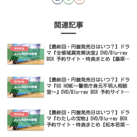
関連記事
【最終回・円盤発売日はいつ？】ドラ
販売即報
マ『全領域異常解決室』DVD/Blu-ray
BOX 予約サイト・特典まとめ【藤原竜
也・広瀬アリス出演】
【最終回・円盤発売日はいつ？】ドラ
販売即報
マ『GO HOME～警視庁身元不明人相談
室～』DVD/Blu-ray BOX 予約サイト・
特典まとめ【小芝風花・大島優子出
演】
【最終回・円盤発売日はいつ？】ドラ
販売即報
マ『わたしの宝物』DVD/Blu-ray BOX
予約サイト・特典まとめ【松本若菜・
田中圭・深澤辰哉出演】