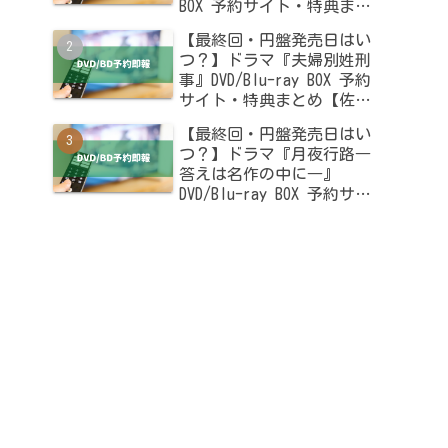
BOX 予約サイト・特典まと
め【木南晴夏・高杉真宙出
【最終回・円盤発売日はい
演】
つ？】ドラマ『夫婦別姓刑
事』DVD/Blu-ray BOX 予約
サイト・特典まとめ【佐藤
二朗・橋本愛出演】
【最終回・円盤発売日はい
つ？】ドラマ『月夜行路―
答えは名作の中に―』
DVD/Blu-ray BOX 予約サイ
ト・特典まとめ【波瑠・麻
生久美子出演】