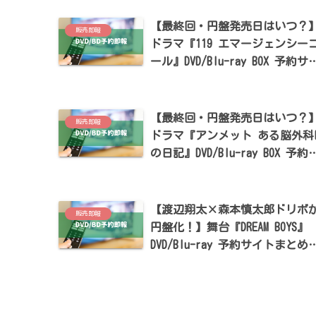
【最終回・円盤発売日はいつ？
販売即報
ドラマ『119 エマージェンシー
ール』DVD/Blu-ray BOX 予約サ
ト・特典まとめ【清野菜名・瀬
康史出演】
【最終回・円盤発売日はいつ？
販売即報
ドラマ『アンメット ある脳外科
の日記』DVD/Blu-ray BOX 予約
イト・特典まとめ【杉咲花・若
竜也出演】
【渡辺翔太×森本慎太郎ドリボ
販売即報
円盤化！】舞台『DREAM BOYS』
DVD/Blu-ray 予約サイトまとめ
【2024/4/17発売】