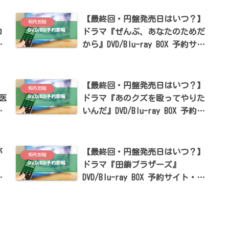
】
【最終回・円盤発売日はいつ？】
販売即報
コ
ドラマ『ぜんぶ、あなたのためだ
イ
から』DVD/Blu-ray BOX 予約サイ
戸
ト・特典まとめ【藤井流星・七五
三掛龍也・井桁弘恵出演】
】
【最終回・円盤発売日はいつ？】
販売即報
医
ドラマ『あのクズを殴ってやりた
サ
いんだ』DVD/Blu-ray BOX 予約サ
葉
イト・特典まとめ【奈緒・玉森裕
太出演】
が
【最終回・円盤発売日はいつ？】
販売即報
ドラマ『田鎖ブラザーズ』
DVD/Blu-ray BOX 予約サイト・特
典まとめ【岡田将生・染谷将太出
演】