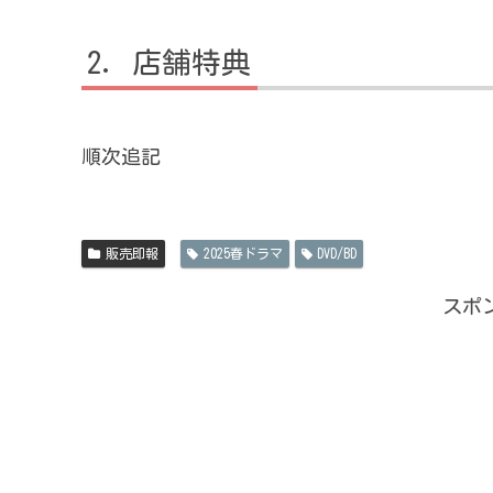
店舗特典
順次追記
販売即報
2025春ドラマ
DVD/BD
スポ