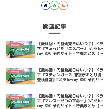
関連記事
【最終回・円盤発売日はいつ？】ドラ
販売即報
マ『ちょっとだけエスパー』DVD/Blu-
ray BOX 予約サイト・特典まとめ【大
泉洋／宮崎あおい／ディーン・フジオ
カ出演】
【最終回・円盤発売日はいつ？】ドラ
販売即報
マ『スティンガース 警視庁おとり捜
査検証室』DVD/Blu-ray BOX 予約サイ
ト・特典まとめ【森川葵・藤井流星・
本郷奏多出演】
【最終回・円盤発売日はいつ？】ドラ
販売即報
マ『マルス―ゼロの革命―』DVD/Blu-
ray BOX 予約サイト・特典まとめ【道