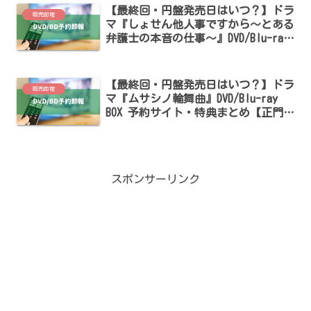
【最終回・円盤発売日はいつ？】ドラ
販売即報
マ『しょせん他人事ですから～とある
弁護士の本音の仕事～』DVD/Blu-ray
BOX 予約サイト・特典まとめ【中島健
人・白石聖出演】
【最終回・円盤発売日はいつ？】ドラ
販売即報
マ『ムサシノ輪舞曲』DVD/Blu-ray
BOX 予約サイト・特典まとめ【正門良
規・高梨臨出演】
スポンサーリンク