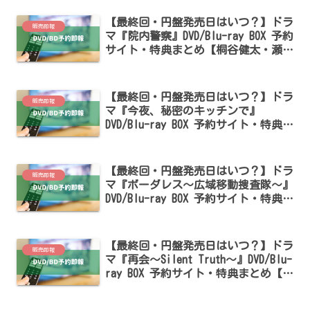
【最終回・円盤発売日はいつ？】ドラ
販売即報
マ『院内警察』DVD/Blu-ray BOX 予約
サイト・特典まとめ【桐谷健太・瀬戸
康史出演】
【最終回・円盤発売日はいつ？】ドラ
販売即報
マ『今夜、秘密のキッチンで』
DVD/Blu-ray BOX 予約サイト・特典ま
とめ【木南晴夏・高杉真宙出演】
【最終回・円盤発売日はいつ？】ドラ
販売即報
マ『ボーダレス～広域移動捜査隊～』
DVD/Blu-ray BOX 予約サイト・特典ま
とめ【土屋太鳳・佐藤勝利出演】
【最終回・円盤発売日はいつ？】ドラ
販売即報
マ『再会～Silent Truth～』DVD/Blu-
ray BOX 予約サイト・特典まとめ【竹
内涼真・井上真央・瀬戸康史出演】