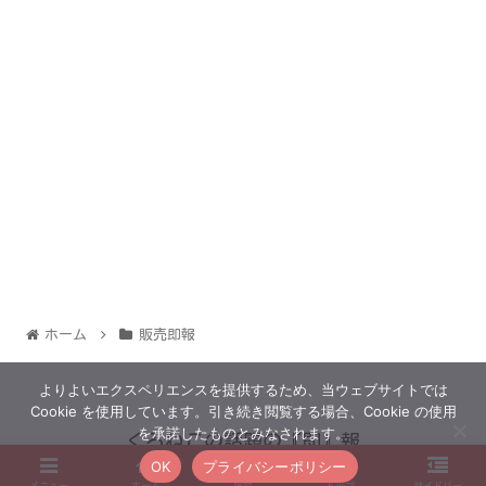
ホーム
販売即報
よりよいエクスペリエンスを提供するため、当ウェブサイトでは
Cookie を使用しています。引き続き閲覧する場合、Cookie の使用
を承諾したものとみなされます。
くろねこの話題の『即』報
OK
プライバシーポリシー
© 2022 くろねこの話題の『即』報.
メニュー
ホーム
検索
トップ
サイドバー