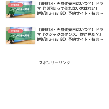
【最終回・円盤発売日はいつ？】ドラ
販売即報
マ『10回切って倒れない木はない』
DVD/Blu-ray BOX 予約サイト・特典ま
とめ【志尊淳・仁村紗和・京本大我出
演】
【最終回・円盤発売日はいつ？】ドラ
販売即報
マ『クジャクのダンス、誰が見た？』
DVD/Blu-ray BOX 予約サイト・特典ま
とめ【広瀬すず・松山ケンイチ出演】
スポンサーリンク