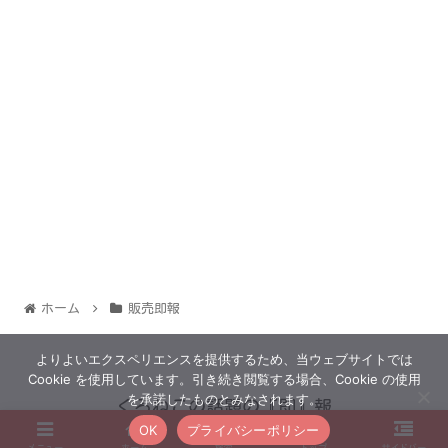
ホーム
販売即報
よりよいエクスペリエンスを提供するため、当ウェブサイトでは
Cookie を使用しています。引き続き閲覧する場合、Cookie の使用
を承諾したものとみなされます。
くろねこの話題の『即』報
OK
プライバシーポリシー
© 2022 くろねこの話題の『即』報.
メニュー
ホーム
検索
トップ
サイドバー