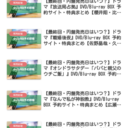
【最終回・円盤発売日はいつ？】ドラ
販売即報
マ『放送局占拠』DVD/Blu-ray BOX 予
約サイト・特典まとめ【櫻井翔・比嘉
愛未・菊池風磨出演】
【最終回・円盤発売日はいつ？】ドラ
販売即報
マ『離婚後夜』DVD/Blu-ray BOX 予約
サイト・特典まとめ【佐野晶哉・久保
田紗友・長谷川慎出演】
【最終回・円盤発売日はいつ？】ドラ
販売即報
マ『オシドラサタデー「パパと親父の
ウチご飯」』DVD/Blu-ray BOX 予約サ
イト・特典まとめ【松島聡・白洲迅出
演】
【最終回・円盤発売日はいつ？】ドラ
販売即報
マ『なんで私が神説教』DVD/Blu-ray
BOX 予約サイト・特典まとめ【広瀬ア
リス・渡辺翔太出演】
【最終回・円盤発売日はいつ？】ドラ
販売即報