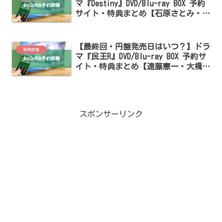
マ『Destiny』DVD/Blu-ray BOX 予約
サイト・特典まとめ【石原さとみ・亀
梨和也出演】
【最終回・円盤発売日はいつ？】ドラ
販売即報
マ『民王R』DVD/Blu-ray BOX 予約サ
イト・特典まとめ【遠藤憲一・大橋和
也・あの出演】
スポンサーリンク