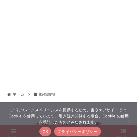
ホーム
販売即報
よりよいエクスペリエンスを提供するため、当ウェブサイトでは
Cookie を使用しています。引き続き閲覧する場合、Cookie の使用
を承諾したものとみなされます。
くろねこの話題の『即』報
OK
プライバシーポリシー
© 2022 くろねこの話題の『即』報.
メニュー
ホーム
検索
トップ
サイドバー