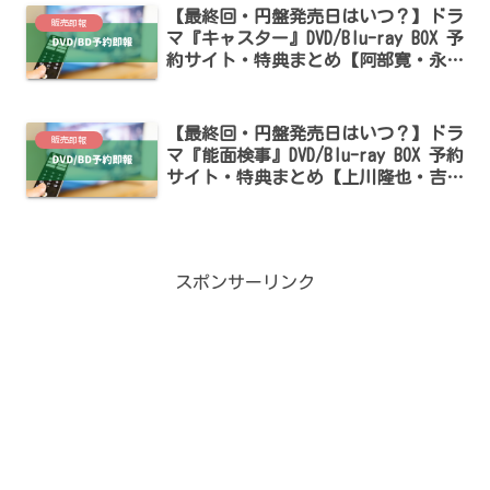
【最終回・円盤発売日はいつ？】ドラ
販売即報
マ『キャスター』DVD/Blu-ray BOX 予
約サイト・特典まとめ【阿部寛・永野
芽郁・道枝駿佑出演】
【最終回・円盤発売日はいつ？】ドラ
販売即報
マ『能面検事』DVD/Blu-ray BOX 予約
サイト・特典まとめ【上川隆也・吉谷
彩子・大西流星出演】
スポンサーリンク