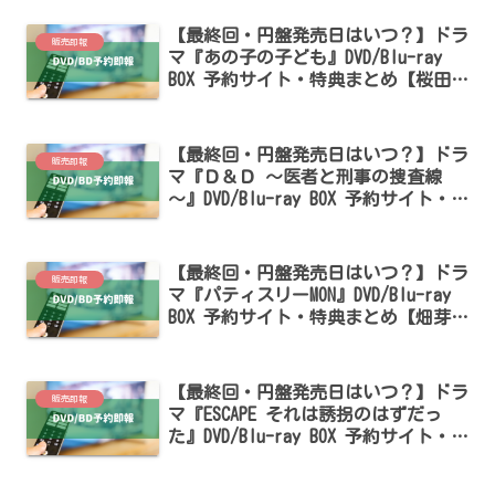
【最終回・円盤発売日はいつ？】ドラ
販売即報
マ『あの子の子ども』DVD/Blu-ray
BOX 予約サイト・特典まとめ【桜田ひ
より・細田佳央太出演】
【最終回・円盤発売日はいつ？】ドラ
販売即報
マ『Ｄ＆Ｄ ～医者と刑事の捜査線
～』DVD/Blu-ray BOX 予約サイト・特
典まとめ【藤木直人・寺島進出演】
【最終回・円盤発売日はいつ？】ドラ
販売即報
マ『パティスリーMON』DVD/Blu-ray
BOX 予約サイト・特典まとめ【畑芽
育・濵田崇裕・中川大輔出演】
【最終回・円盤発売日はいつ？】ドラ
販売即報
マ『ESCAPE それは誘拐のはずだっ
た』DVD/Blu-ray BOX 予約サイト・特
典まとめ【桜田ひより・佐野勇斗出
演】