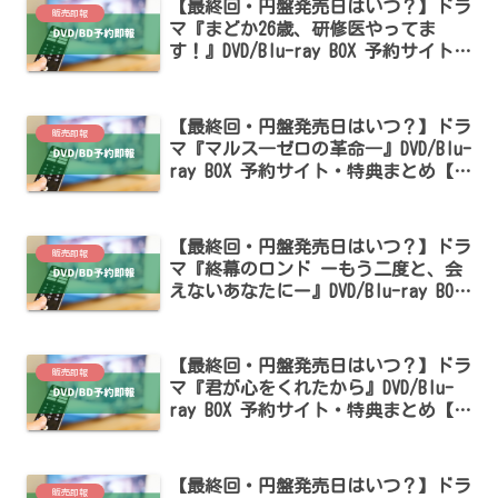
【最終回・円盤発売日はいつ？】ドラ
販売即報
マ『まどか26歳、研修医やってま
す！』DVD/Blu-ray BOX 予約サイト・
特典まとめ【芳根京子・鈴木伸之出
演】
【最終回・円盤発売日はいつ？】ドラ
販売即報
マ『マルス―ゼロの革命―』DVD/Blu-
ray BOX 予約サイト・特典まとめ【道
枝駿佑・板垣李光人・吉川愛出演】
【最終回・円盤発売日はいつ？】ドラ
販売即報
マ『終幕のロンド ーもう二度と、会
えないあなたにー』DVD/Blu-ray BOX
予約サイト・特典まとめ【草彅剛・中
村ゆり出演】
【最終回・円盤発売日はいつ？】ドラ
販売即報
マ『君が心をくれたから』DVD/Blu-
ray BOX 予約サイト・特典まとめ【永
野芽郁・山田裕貴出演】
【最終回・円盤発売日はいつ？】ドラ
販売即報