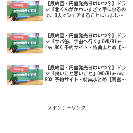
【最終回・円盤発売日はいつ？】ドラ
販売即報
マ『北くんがかわいすぎて手に余るの
で、3人でシェアすることにしまし
た。』DVD/Blu-ray BOX 予約サイト・
特典まとめ【本田翼・志田未来・岩瀬
洋志・増子敦貴出演】
【最終回・円盤発売日はいつ？】ドラ
販売即報
マ『サバ缶、宇宙へ行く』DVD/Blu-
ray BOX 予約サイト・特典まとめ【北
村匠海・神木隆之介出演】
【最終回・円盤発売日はいつ？】ドラ
販売即報
マ『良いこと悪いこと』DVD/Blu-ray
BOX 予約サイト・特典まとめ【間宮祥
太朗・新木優子出演】
スポンサーリンク