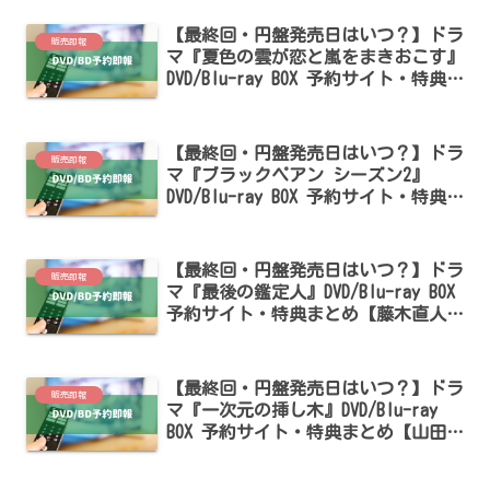
【最終回・円盤発売日はいつ？】ドラ
販売即報
マ『夏色の雲が恋と嵐をまきおこす』
DVD/Blu-ray BOX 予約サイト・特典ま
とめ【深田竜生・浮所飛貴出演】
【最終回・円盤発売日はいつ？】ドラ
販売即報
マ『ブラックペアン シーズン2』
DVD/Blu-ray BOX 予約サイト・特典ま
とめ【二宮和也・竹内涼真出演】
【最終回・円盤発売日はいつ？】ドラ
販売即報
マ『最後の鑑定人』DVD/Blu-ray BOX
予約サイト・特典まとめ【藤木直人・
白石麻衣・松雪泰子出演】
【最終回・円盤発売日はいつ？】ドラ
販売即報
マ『一次元の挿し木』DVD/Blu-ray
BOX 予約サイト・特典まとめ【山田涼
介・白石聖出演】