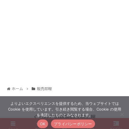
ホーム
販売即報
よりよいエクスペリエンスを提供するため、当ウェブサイトでは
Cookie を使用しています。引き続き閲覧する場合、Cookie の使用
を承諾したものとみなされます。
くろねこの話題の『即』報
OK
プライバシーポリシー
© 2022 くろねこの話題の『即』報.
メニュー
ホーム
検索
トップ
サイドバー