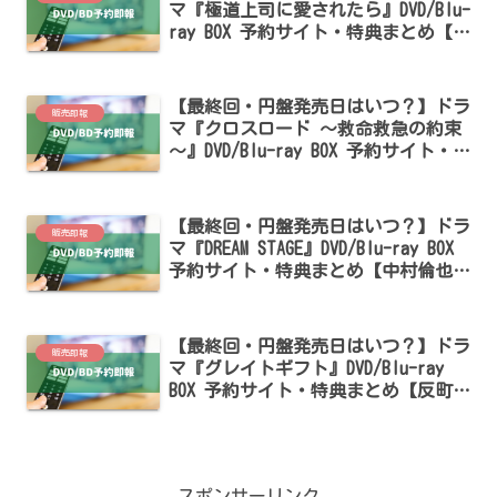
マ『極道上司に愛されたら』DVD/Blu-
ray BOX 予約サイト・特典まとめ【戸
塚祥太・紺野彩夏出演】
【最終回・円盤発売日はいつ？】ドラ
販売即報
マ『クロスロード ～救命救急の約束
～』DVD/Blu-ray BOX 予約サイト・特
典まとめ【今田美桜・磯村勇斗出演】
【最終回・円盤発売日はいつ？】ドラ
販売即報
マ『DREAM STAGE』DVD/Blu-ray BOX
予約サイト・特典まとめ【中村倫也・
池田エライザ出演】
【最終回・円盤発売日はいつ？】ドラ
販売即報
マ『グレイトギフト』DVD/Blu-ray
BOX 予約サイト・特典まとめ【反町隆
史・波留出演】
スポンサーリンク