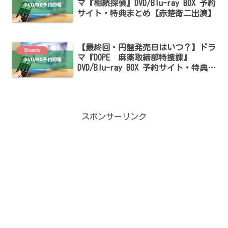
マ『相続探偵』DVD/Blu-ray BOX 予約
サイト・特典まとめ【赤楚衛二出演】
【最終回・円盤発売日はいつ？】ドラ
販売即報
マ『DOPE 麻薬取締部特捜課』
DVD/Blu-ray BOX 予約サイト・特典ま
とめ【髙橋海人・中村倫也出演】
スポンサーリンク