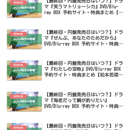
【最終回・円盤発売日はいつ？】ドラ
販売即報
マ『笑うマトリョーシカ』DVD/Blu-
ray BOX 予約サイト・特典まとめ【水
川あさみ・玉山鉄二出演】
【最終回・円盤発売日はいつ？】ドラ
販売即報
マ『ぜんぶ、あなたのためだから』
DVD/Blu-ray BOX 予約サイト・特典ま
とめ【藤井流星・七五三掛龍也・井桁
弘恵出演】
【最終回・円盤発売日はいつ？】ドラ
販売即報
マ『わたしの宝物』DVD/Blu-ray BOX
予約サイト・特典まとめ【松本若菜・
田中圭・深澤辰哉出演】
【最終回・円盤発売日はいつ？】ドラ
販売即報
マ『海老だって鯛が釣りたい』
DVD/Blu-ray BOX 予約サイト・特典ま
とめ【田辺桃子・中川大輔・草川拓
弥・EJ・桜田通出演】
【最終回・円盤発売日はいつ？】ドラ
販売即報