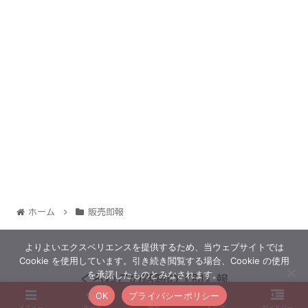
ホーム
販売即報
よりよいエクスペリエンスを提供するため、当ウェブサイトでは
Cookie を使用しています。引き続き閲覧する場合、Cookie の使用
を承諾したものとみなされます。
くろねこの話題の『即』報
OK
プライバシーポリシー
© 2022 くろねこの話題の『即』報.
メニュー
ホーム
検索
トップ
サイドバー