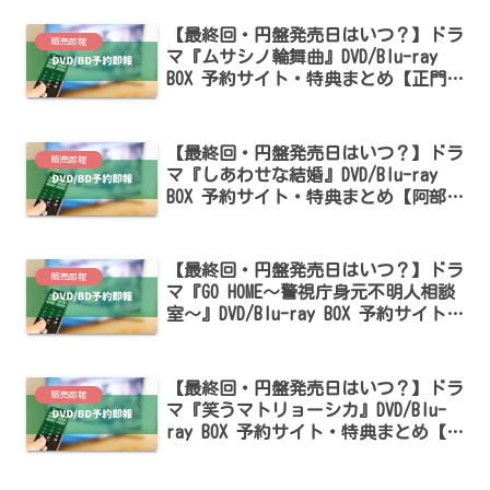
【最終回・円盤発売日はいつ？】ドラ
販売即報
マ『ムサシノ輪舞曲』DVD/Blu-ray
BOX 予約サイト・特典まとめ【正門良
規・高梨臨出演】
【最終回・円盤発売日はいつ？】ドラ
販売即報
マ『しあわせな結婚』DVD/Blu-ray
BOX 予約サイト・特典まとめ【阿部サ
ダヲ・松たか子・杉野遥亮出演】
【最終回・円盤発売日はいつ？】ドラ
販売即報
マ『GO HOME～警視庁身元不明人相談
室～』DVD/Blu-ray BOX 予約サイト・
特典まとめ【小芝風花・大島優子出
演】
【最終回・円盤発売日はいつ？】ドラ
販売即報
マ『笑うマトリョーシカ』DVD/Blu-
ray BOX 予約サイト・特典まとめ【水
川あさみ・玉山鉄二出演】