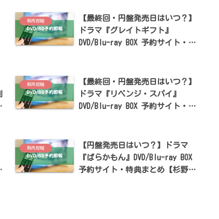
【最終回・円盤発売日はいつ？】
販売即報
ドラマ『グレイトギフト』
DVD/Blu-ray BOX 予約サイト・特
松
典まとめ【反町隆史・波留出演】
】
【最終回・円盤発売日はいつ？】
販売即報
則
ドラマ『リベンジ・スパイ』
予
DVD/Blu-ray BOX 予約サイト・特
典まとめ【大橋和也・渋谷凪咲出
演】
】
【円盤発売日はいつ？】ドラマ
販売即報
『ばらかもん』DVD/Blu-ray BOX
特
予約サイト・特典まとめ【杉野遥
出
亮・田中みな実出演】