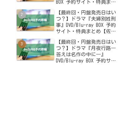
BOX 予約サイト・特典まと
め【木南晴夏・高杉真宙出
【最終回・円盤発売日はい
演】
つ？】ドラマ『夫婦別姓刑
事』DVD/Blu-ray BOX 予約
サイト・特典まとめ【佐藤
二朗・橋本愛出演】
【最終回・円盤発売日はい
つ？】ドラマ『月夜行路―
答えは名作の中に―』
DVD/Blu-ray BOX 予約サイ
ト・特典まとめ【波瑠・麻
生久美子出演】