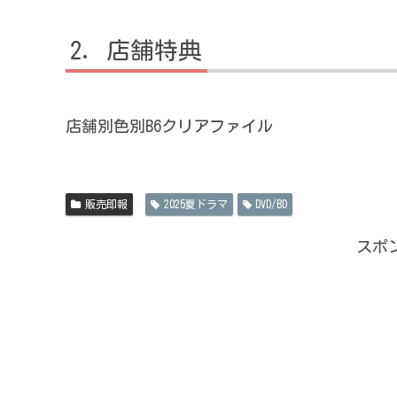
店舗特典
店舗別色別B6クリアファイル
販売即報
2025夏ドラマ
DVD/BD
スポ