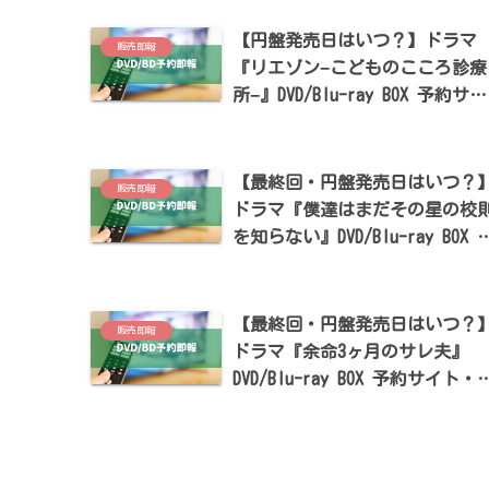
【円盤発売日はいつ？】ドラマ
販売即報
『リエゾン−こどものこころ診療
所−』DVD/Blu-ray BOX 予約サイ
ト・特典まとめ【山崎育三郎・
本穂香出演】
【最終回・円盤発売日はいつ？
販売即報
ドラマ『僕達はまだその星の校
を知らない』DVD/Blu-ray BOX 
約サイト・特典まとめ【磯村勇
斗・堀田真由・稲垣吾郎出演】
【最終回・円盤発売日はいつ？
販売即報
ドラマ『余命3ヶ月のサレ夫』
DVD/Blu-ray BOX 予約サイト・
典まとめ【白洲迅・桜井日奈子
演】