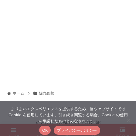
ホーム
販売即報
よりよいエクスペリエンスを提供するため、当ウェブサイトでは
Cookie を使用しています。引き続き閲覧する場合、Cookie の使用
を承諾したものとみなされます。
くろねこの話題の『即』報
OK
プライバシーポリシー
© 2022 くろねこの話題の『即』報.
メニュー
ホーム
検索
トップ
サイドバー