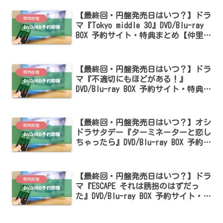
【最終回・円盤発売日はいつ？】ドラ
販売即報
マ『Tokyo middle 30』DVD/Blu-ray
BOX 予約サイト・特典まとめ【仲里依
紗・のん・深川麻衣出演】
【最終回・円盤発売日はいつ？】ドラ
販売即報
マ『不適切にもほどがある！』
DVD/Blu-ray BOX 予約サイト・特典ま
とめ【阿部サダヲ・仲里依紗出演】
【最終回・円盤発売日はいつ？】オシ
販売即報
ドラサタデー『ターミネーターと恋し
ちゃったら』DVD/Blu-ray BOX 予約サ
イト・特典まとめ【宮舘涼太・臼田あ
さ美出演】
【最終回・円盤発売日はいつ？】ドラ
販売即報
マ『ESCAPE それは誘拐のはずだっ
た』DVD/Blu-ray BOX 予約サイト・特
典まとめ【桜田ひより・佐野勇斗出
演】