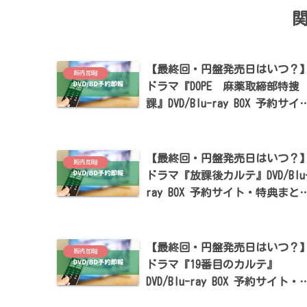
【最終回・円盤発売日はいつ？
販売即報
ドラマ『DOPE 麻薬取締部特捜
課』DVD/Blu-ray BOX 予約サイ
ト・特典まとめ【髙橋海人・中
倫也出演】
【最終回・円盤発売日はいつ？
販売即報
ドラマ『放課後カルテ』DVD/Blu
ray BOX 予約サイト・特典まと
【松下洸平・森川葵出演】
【最終回・円盤発売日はいつ？
販売即報
ドラマ『19番目のカルテ』
DVD/Blu-ray BOX 予約サイト・
典まとめ【松本潤・小芝風花・