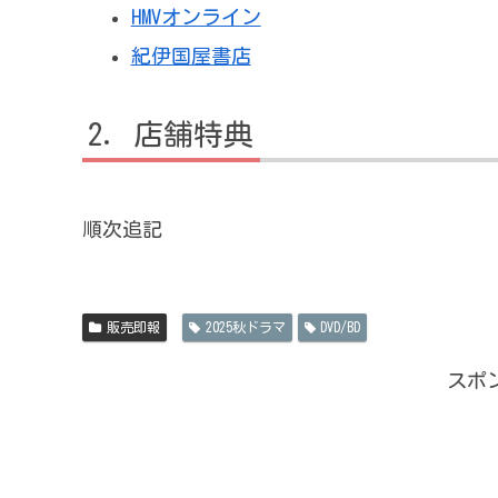
HMVオンライン
紀伊国屋書店
店舗特典
順次追記
販売即報
2025秋ドラマ
DVD/BD
スポ