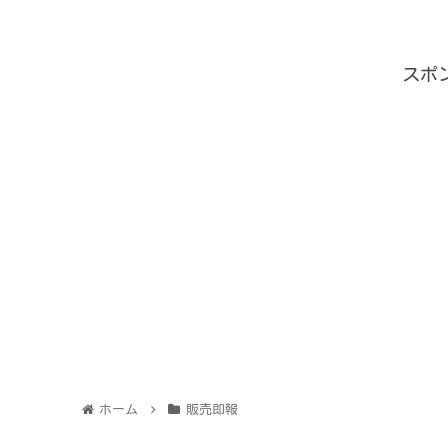
田真剣佑出演】
スポ
ホーム
販売即報