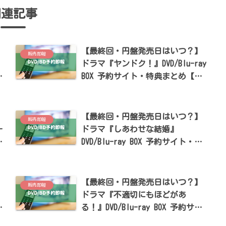
関連記事
】
【最終回・円盤発売日はいつ？】
販売即報
ドラマ『ヤンドク！』DVD/Blu-ray
BOX 予約サイト・特典まとめ【橋
村
本環奈・向井理・宮世琉弥出演】
】
【最終回・円盤発売日はいつ？】
販売即報
-
ドラマ『しあわせな結婚』
め
DVD/Blu-ray BOX 予約サイト・特
典まとめ【阿部サダヲ・松たか
子・杉野遥亮出演】
】
【最終回・円盤発売日はいつ？】
販売即報
ドラマ『不適切にもほどがあ
特
る！』DVD/Blu-ray BOX 予約サイ
新
ト・特典まとめ【阿部サダヲ・仲