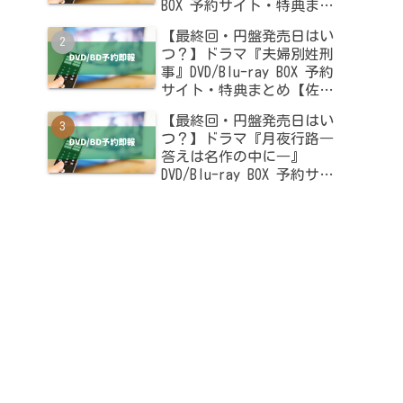
BOX 予約サイト・特典まと
め【木南晴夏・高杉真宙出
【最終回・円盤発売日はい
演】
つ？】ドラマ『夫婦別姓刑
事』DVD/Blu-ray BOX 予約
サイト・特典まとめ【佐藤
二朗・橋本愛出演】
【最終回・円盤発売日はい
つ？】ドラマ『月夜行路―
答えは名作の中に―』
DVD/Blu-ray BOX 予約サイ
ト・特典まとめ【波瑠・麻
生久美子出演】