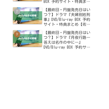
BOX 予約サイト・特典まと
め【木南晴夏・高杉真宙出
【最終回・円盤発売日はい
演】
つ？】ドラマ『夫婦別姓刑
事』DVD/Blu-ray BOX 予約
サイト・特典まとめ【佐藤
二朗・橋本愛出演】
【最終回・円盤発売日はい
つ？】ドラマ『月夜行路―
答えは名作の中に―』
DVD/Blu-ray BOX 予約サイ
ト・特典まとめ【波瑠・麻
生久美子出演】