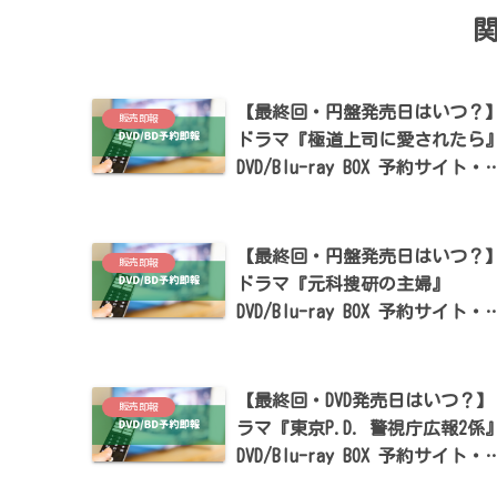
【最終回・円盤発売日はいつ？
販売即報
ドラマ『極道上司に愛されたら
DVD/Blu-ray BOX 予約サイト・
典まとめ【戸塚祥太・紺野彩夏
演】
【最終回・円盤発売日はいつ？
販売即報
ドラマ『元科捜研の主婦』
DVD/Blu-ray BOX 予約サイト・
典まとめ【松本まりか・横山裕
演】
【最終回・DVD発売日はいつ？】
販売即報
ラマ『東京P.D. 警視庁広報2係
DVD/Blu-ray BOX 予約サイト・
典まとめ【福士蒼汰・吉川愛出