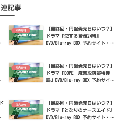
関連記事
】
【最終回・円盤発売日はいつ？】
販売即報
』
ドラマ『恋する警護24時』
特
DVD/Blu-ray BOX 予約サイト・特
出
典まとめ【岩本照・白石麻衣出
演】
】
【最終回・円盤発売日はいつ？】
販売即報
ドラマ『DOPE 麻薬取締部特捜
特
課』DVD/Blu-ray BOX 予約サイ
出
ト・特典まとめ【髙橋海人・中村
倫也出演】
ド
【最終回・円盤発売日はいつ？】
販売即報
』
ドラマ『となりのナースエイド』
特
DVD/Blu-ray BOX 予約サイト・特
典まとめ【川栄李奈・高杉真宙出