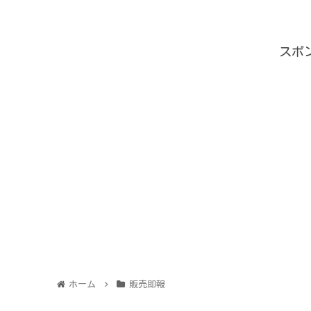
演】
スポ
ホーム
販売即報