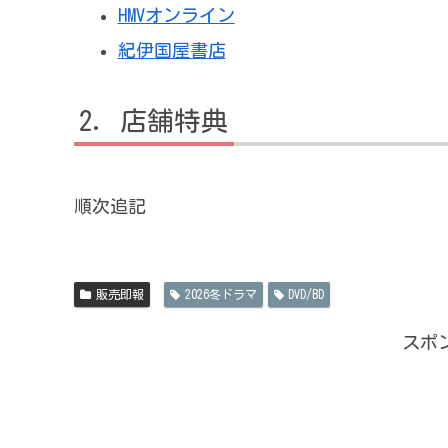
HMVオンライン
紀伊国屋書店
店舗特典
順次追記
販売即報
2026冬ドラマ
DVD/BD
スポ