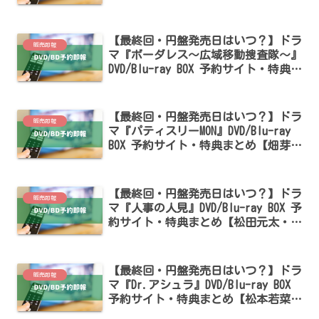
本環奈・三浦翔平出演】
【最終回・円盤発売日はいつ？】ドラ
販売即報
マ『ボーダレス～広域移動捜査隊～』
DVD/Blu-ray BOX 予約サイト・特典ま
とめ【土屋太鳳・佐藤勝利出演】
【最終回・円盤発売日はいつ？】ドラ
販売即報
マ『パティスリーMON』DVD/Blu-ray
BOX 予約サイト・特典まとめ【畑芽
育・濵田崇裕・中川大輔出演】
【最終回・円盤発売日はいつ？】ドラ
販売即報
マ『人事の人見』DVD/Blu-ray BOX 予
約サイト・特典まとめ【松田元太・前
田敦子・桜井日奈子出演】
【最終回・円盤発売日はいつ？】ドラ
販売即報
マ『Dr.アシュラ』DVD/Blu-ray BOX
予約サイト・特典まとめ【松本若菜・
佐野晶哉・田辺誠一出演】