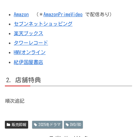
Amazon
（＊
AmazonPrimeVideo
で配信あり）
セブンネットショッピング
楽天ブックス
タワーレコード
HMVオンライン
紀伊国屋書店
店舗特典
順次追記
販売即報
2025冬ドラマ
DVD/BD