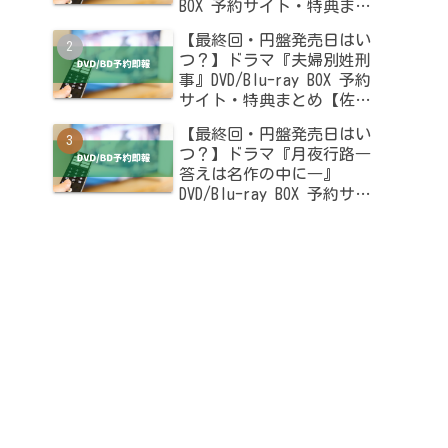
BOX 予約サイト・特典まと
め【木南晴夏・高杉真宙出
【最終回・円盤発売日はい
演】
つ？】ドラマ『夫婦別姓刑
事』DVD/Blu-ray BOX 予約
サイト・特典まとめ【佐藤
二朗・橋本愛出演】
【最終回・円盤発売日はい
つ？】ドラマ『月夜行路―
答えは名作の中に―』
DVD/Blu-ray BOX 予約サイ
ト・特典まとめ【波瑠・麻
生久美子出演】