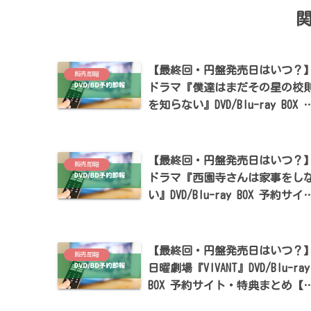
【最終回・円盤発売日はいつ？
販売即報
ドラマ『僕達はまだその星の校
を知らない』DVD/Blu-ray BOX 
約サイト・特典まとめ【磯村勇
斗・堀田真由・稲垣吾郎出演】
【最終回・円盤発売日はいつ？
販売即報
ドラマ『西園寺さんは家事をし
い』DVD/Blu-ray BOX 予約サイ
ト・特典まとめ【松本若菜・松
北斗出演】
【最終回・円盤発売日はいつ？
販売即報
日曜劇場『VIVANT』DVD/Blu-ray
BOX 予約サイト・特典まとめ【
雅人・阿部寛・二階堂ふみ出演