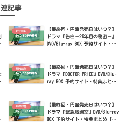
関連記事
】
【最終回・円盤発売日はいつ？】
販売即報
則
ドラマ『告白－25年目の秘密－』
予
DVD/Blu-ray BOX 予約サイト・特
典まとめ【松村北斗・岡崎紗絵・
塩野瑛久出演】
】
【最終回・円盤発売日はいつ？】
販売即報
な
ドラマ『DOCTOR PRICE』DVD/Blu-
ray BOX 予約サイト・特典まとめ
村
【岩田剛典・蒔田彩珠出演】
】
【最終回・円盤発売日はいつ？】
販売即報
ドラマ『緊急取調室』DVD/Blu-ray
堺
BOX 予約サイト・特典まとめ【天
】
海祐希・田中哲司・速水もこみち