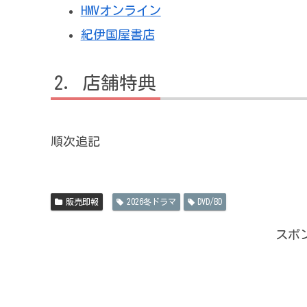
HMVオンライン
紀伊国屋書店
店舗特典
順次追記
販売即報
2026冬ドラマ
DVD/BD
スポ