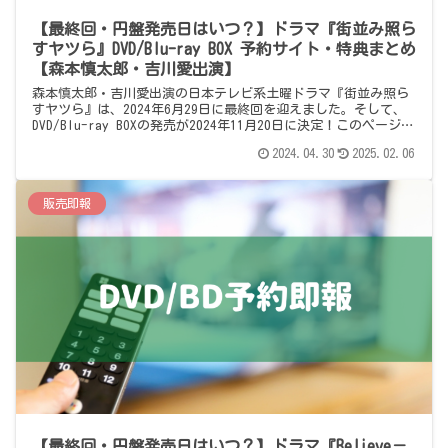
【最終回・円盤発売日はいつ？】ドラマ『街並み照ら
すヤツら』DVD/Blu-ray BOX 予約サイト・特典まとめ
【森本慎太郎・吉川愛出演】
森本慎太郎・吉川愛出演の日本テレビ系土曜ドラマ『街並み照ら
すヤツら』は、2024年6月29日に最終回を迎えました。そして、
DVD/Blu-ray BOXの発売が2024年11月20日に決定！このページで
は、DVD/Blu-ray BOXの予約情報をまとめています。
2024.04.30
2025.02.06
販売即報
【最終回・円盤発売日はいつ？】ドラマ『Believe－